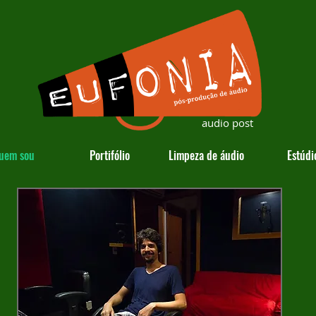
audio post
uem sou
Portifólio
Limpeza de áudio
Estúdi