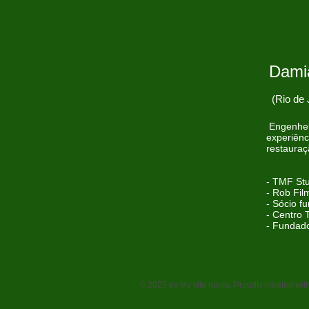
Dami
(Rio de 
Engenheir
experiênc
restauraç
- TMF Stu
- Rob Fil
- Sócio f
- Centro 
- Fundado
© 2023 by My site name. Proudly created wit